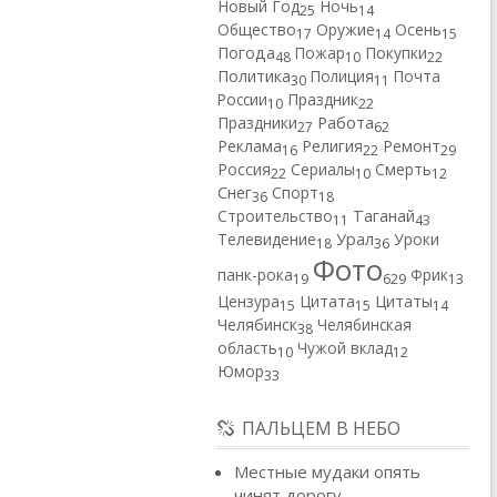
Новый Год
Ночь
25
14
Общество
Оружие
Осень
17
14
15
Погода
Пожар
Покупки
48
10
22
Политика
Полиция
Почта
30
11
России
Праздник
10
22
Работа
Праздники
27
62
Реклама
Религия
Ремонт
16
22
29
Россия
Сериалы
Смерть
22
10
12
Снег
Спорт
36
18
Строительство
Таганай
11
43
Телевидение
Урал
Уроки
18
36
Фото
панк-рока
Фрик
19
629
13
Цензура
Цитата
Цитаты
15
15
14
Челябинск
Челябинская
38
область
Чужой вклад
10
12
Юмор
33
ПАЛЬЦЕМ В НЕБО
Местные мудаки опять
чинят дорогу