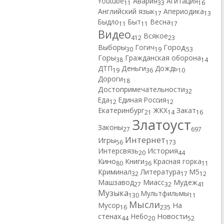
Youtube
Авария
Агитация
11
33
16
Английский язык
Апериодика
17
13
Быдло
Быт
Весна
11
11
17
Видео
Всякое
412
23
Город
Выборы
Гогич
30
19
53
Горы
Гражданская оборона
38
14
ДТП
Деньги
Дождь
19
36
10
Дороги
18
Достопримечательности
32
Еда
Единая Россия
12
12
Екатеринбург
ЖКХ
Закат
21
14
16
Златоуст
Законы
27
697
Интернет
Игры
56
173
Интерсвязь
История
20
44
Кино
Книги
Красная горка
80
36
11
Криминал
Литература
М5
32
17
12
Машзавод
Миасс
Мудеж
27
32
41
Музыка
Мультфильмы
130
11
Мысли
Мусор
На
16
235
Новости
стенах
Небо
44
20
52