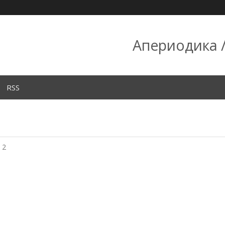
Апериодика /
RSS
 2