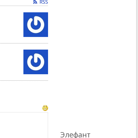
RSS
Элефант