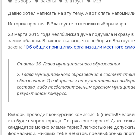
Выборы
Законы
Златоуст
Мэр
Давно хотел написать на эту тему. А вот опять напомнили
История простая. В Златоусте отменили выборы мэра.
23 марта 2015 года челябинская дума подумала и сразу 
замом области. В законе сказано, что выборы в Златоуст
закона "
Об общих принципах организации местного сам
Статья 36. Глава муниципального образования
2. Глава муниципального образования в соответстви
образования: 1) избирается на муниципальных выбор
состава, либо представительным органом муниципаль
результатам конкурса.
Выборы проводит конкурсная комиссия! 6 (шесть!! человек
кто будет мэром города. Потрясающе просто! Даже сильн
кандидатов можно элементарной легкостью не допускать
формальной. Никаких тебе дебатов, предвыборных програ