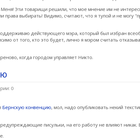
 Меня! Эти товарищи решили, что мое мнение им не интересн
 права выбирать! Видимо, считают, что я тупой и не могу "
я поддерживаю действующего мэра, который был избран всео
исимо от того, кто это будет, лично я мэром считать отказыв
хреново, когда городом управляет Никто.
ию
рии: 0
и
Бернскую конвенцию
, мол, надо опубликовать некий тексти
 предупреждающие писульки, на его работу не влияют никак.
е.