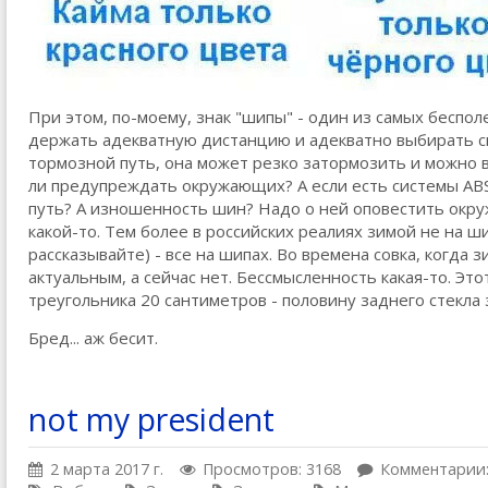
При этом, по-моему, знак "шипы" - один из самых беспол
держать адекватную дистанцию и адекватно выбирать ск
тормозной путь, она может резко затормозить и можно въ
ли предупреждать окружающих? А если есть системы ABS 
путь? А изношенность шин? Надо о ней оповестить окру
какой-то. Тем более в российских реалиях зимой не на ш
рассказывайте) - все на шипах. Во времена совка, когда
актуальным, а сейчас нет. Бессмысленность какая-то. Это
треугольника 20 сантиметров - половину заднего стекла 
Бред... аж бесит.
not my president
2 марта 2017 г.
Просмотров: 3168
Комментарии: