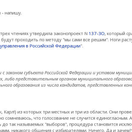
 - напишу.
в трех чтениях утвердила законопроект N
137-ЗО
, который с
е будут проходить по методу "мы сами все решим". Ноги рас
оуправления в Российской Федерации
".
и с законом субъекта Российской Федерации и уставом муниц
ах, либо представительным органом муниципального образова
ного образования из числа кандидатов, представленных кон
, Карл!) из которых три местных и три из области. Они пров
о сомневаюсь, что голосование не случится единогласным. А
 до так называемых "выборов", процедура становится искл
мм, никакого общения с избирателями. Ничего. Да и зачем?