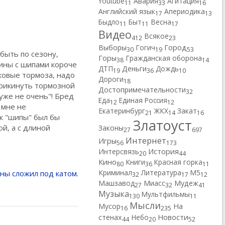
Youtube
Авария
Агитация
11
33
16
Английский язык
Апериодика
17
13
Быдло
Быт
Весна
11
11
17
Видео
Всякое
412
23
Город
Выборы
Гогич
30
19
53
быть по сезону,
Горы
Гражданская оборона
38
14
ины с шипами короче
ДТП
Деньги
Дождь
19
36
10
сковые тормоза, надо
Дороги
18
прикинуть тормозной
Достопримечательности
32
уже не очень"! Бред
Еда
Единая Россия
12
12
 мне не
Екатеринбург
ЖКХ
Закат
21
14
16
ак "шипы" был бы
Златоуст
ой, а с длиной
Законы
27
697
Интернет
Игры
56
173
Интерсвязь
История
20
44
Кино
Книги
Красная горка
80
36
11
Криминал
Литература
М5
ны сложил под катом.
32
17
12
Машзавод
Миасс
Мудеж
27
32
41
Музыка
Мультфильмы
130
11
Мысли
Мусор
На
16
235
Новости
стенах
Небо
44
20
52