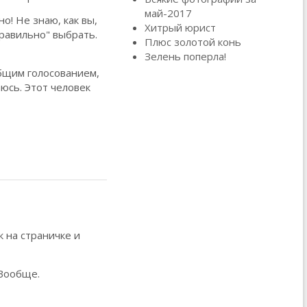
май-2017
о! Не знаю, как вы,
Хитрый юрист
правильно" выбрать.
Плюс золотой конь
Зелень поперла!
бщим голосованием,
аюсь. Этот человек
к на страничке и
 Вообще.