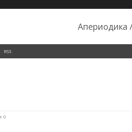
Апериодика /
RSS
: 0