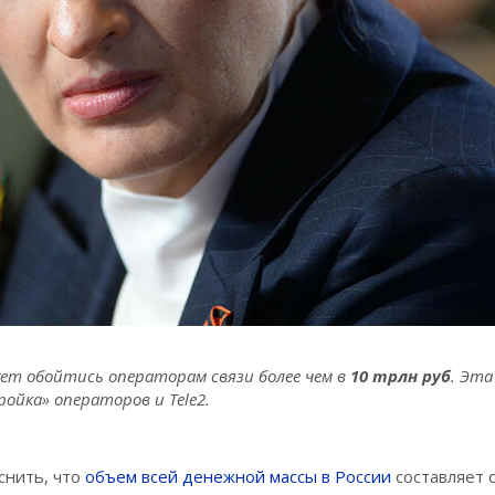
жет обойтись операторам связи более чем в
10 трлн руб
. Эта
ойка» операторов и Tele2.
снить, что
объем всей денежной массы в России
составляет 