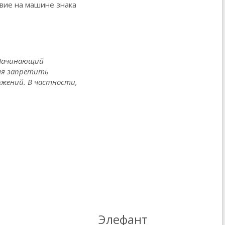
твие на машине знака
"Начинающий
еля запретить
ожений. В частности,
Элефант