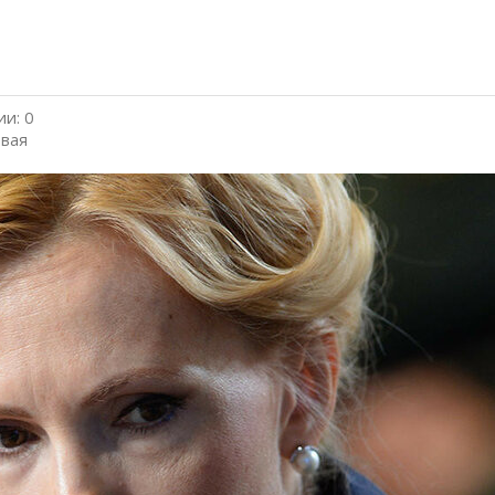
и: 0
вая