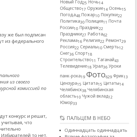
Новый Год
Ночь
25
14
Общество
Оружие
Осень
17
14
15
Погода
Пожар
Покупки
48
10
22
Политика
Полиция
Почта
30
11
России
Праздник
10
22
Работа
Праздники
разу же был подписан
27
62
Реклама
Религия
Ремонт
тут из федерального
16
22
29
Россия
Сериалы
Смерть
22
10
12
Снег
Спорт
36
18
Строительство
Таганай
11
43
Телевидение
Урал
Уроки
18
36
Фото
ипального
панк-рока
Фрик
19
629
13
ния из своего
Цензура
Цитата
Цитаты
15
15
14
курсной комиссией по
Челябинск
Челябинская
38
область
Чужой вклад
10
12
Юмор
33
едут конкурс и решат,
ПАЛЬЦЕМ В НЕБО
 учитывая, что
ючительно
Одиннадцать одиннадцать
 Избирателей то нет.
Всякие фотографии за