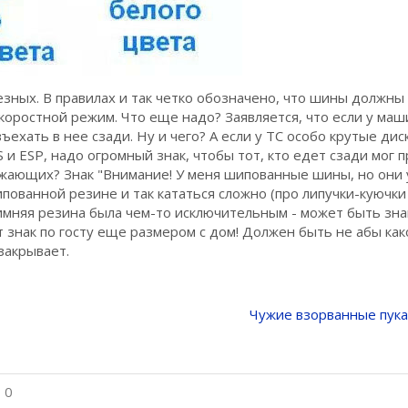
езных. В правилах и так четко обозначено, что шины должны 
оростной режим. Что еще надо? Заявляется, что если у маш
ехать в нее сзади. Ну и чего? А если у ТС особо крутые ди
и ESP, надо огромный знак, чтобы тот, кто едет сзади мог 
жающих? Знак "Внимание! У меня шипованные шины, но они 
ипованной резине и так кататься сложно (про липучки-куючки
 зимняя резина была чем-то исключительным - может быть зн
т знак по госту еще размером с дом! Должен быть не абы как
закрывает.
Чужие взорванные пука
 0