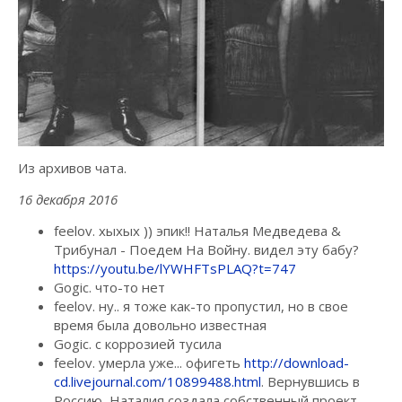
Из архивов чата.
16 декабря 2016
feelov. хыхых )) эпик!! Наталья Медведева &
Трибунал - Поедем На Войну. видел эту бабу?
https://youtu.be/lYWHFTsPLAQ?t=747
Gogic. что-то нет
feelov. ну.. я тоже как-то пропустил, но в свое
время была довольно известная
Gogic. с коррозией тусила
feelov. умерла уже... офигеть
http://download-
cd.livejournal.com/10899488.html
. Вернувшись в
Россию, Наталия создала собственный проект