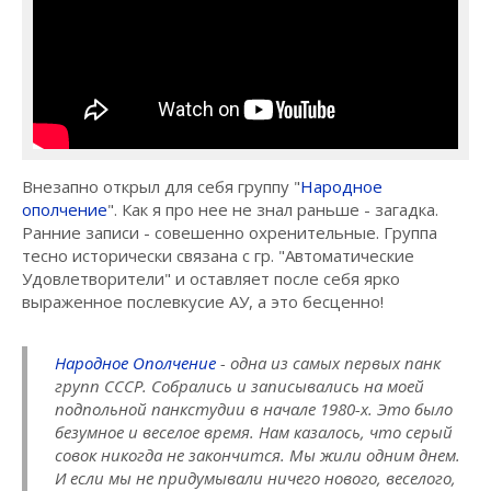
Внезапно открыл для себя группу "
Народное
ополчение
". Как я про нее не знал раньше - загадка.
Ранние записи - совешенно охренительные. Группа
тесно исторически связана с гр. "Автоматические
Удовлетворители" и оставляет после себя ярко
выраженное послевкусие АУ, а это бесценно!
Народное Ополчение
- одна из самых первых панк
групп СССР. Собрались и записывались на моей
подпольной панкстудии в начале 1980-х. Это было
безумное и веселое время. Нам казалось, что серый
совок никогда не закончится. Мы жили одним днем.
И если мы не придумывали ничего нового, веселого,