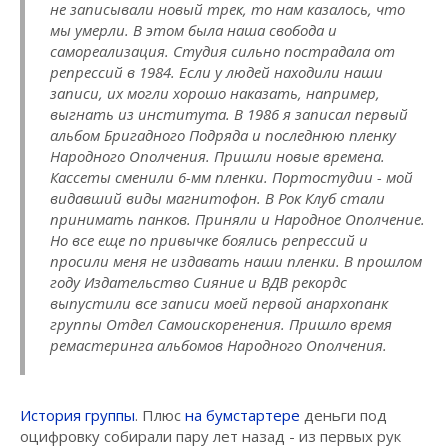
не записывали новый трек, то нам казалось, что
мы умерли. В этом была наша свобода и
самореализация. Студия сильно пострадала от
репрессий в 1984. Если у людей находили наши
записи, их могли хорошо наказать, например,
выгнать из института. В 1986 я записал первый
альбом Бригадного Подряда и последнюю пленку
Народного Ополчения. Пришли новые времена.
Кассеты сменили 6-мм пленки. Портостудии - мой
видавший виды магнитофон. В Рок Клуб стали
принимать панков. Приняли и Народное Ополчение.
Но все еще по привычке боялись репрессий и
просили меня не издавать наши пленки. В прошлом
году Издательство Сияние и ВДВ рекордс
выпустили все записи моей первой анархопанк
группы Отдел Самоискоренения. Пришло время
ремастеринга альбомов Народного Ополчения.
История группы
. Плюс
на бумстартере
деньги под
оцифровку собирали пару лет назад - из первых рук