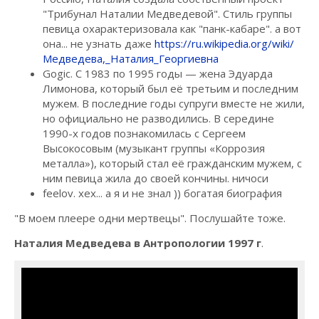
"Трибунал Наталии Медведевой". Стиль группы
певица охарактеризовала как "панк-кабаре". а вот
она... не узнать даже
https://ru.wikipedia.org/wiki/
Медведева,_Наталия_Георгиевна
Gogic. С 1983 по 1995 годы — жена Эдуарда
Лимонова, который был её третьим и последним
мужем. В последние годы супруги вместе не жили,
но официально не разводились. В середине
1990-х годов познакомилась с Сергеем
Высокосовым (музыкант группы «Коррозия
металла»), который стал её гражданским мужем, с
ним певица жила до своей кончины. ничоси
feelov. хех... а я и не знал )) богатая биография
"В моем плеере одни мертвецы". Послушайте тоже.
Наталия Медведева в Антропологии 1997 г
.