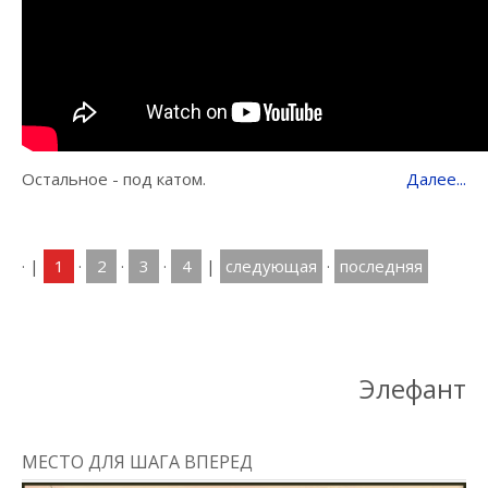
Остальное - под катом.
Далее...
·
|
1
·
2
·
3
·
4
|
следующая
·
последняя
Элефант
МЕСТО ДЛЯ ШАГА ВПЕРЕД