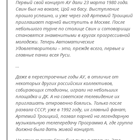
Первый свой концерт АУ дали 23 марта 1980 года.
Свин был на вокале, Цой на басу. Выступление
прошло успешно, и уже через год Артемий Троицкий
приглашает парней выступить в Москве. После
небольшого турне по столице Свин и сотоварищи
становятся знаменитыми в кругах прогрессивной
молодежи. Теперь Автоматические
Удовлетворители – это, прежде всего, первые и
главные панки всея Руси.
...
Даже в перестроечные годы АУ, в отличие от
некоторых других российских коллективов,
собирающих стадионы, играли на небольших
площадка и ДК. А на советское телевидение их
приглашать откровенно боялись. Только после
развала СССР, уже в 1992 году, их главный фанат,
Артемий Троицкий, позвал парней на легендарную
музыкальную телепередачу Программа А, где группа
должна была дать живой концерт.
На этих съемках Свин был пьян в стельку. Это