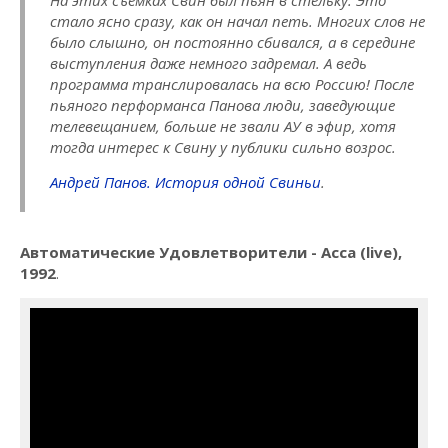
стало ясно сразу, как он начал петь. Многих слов не
было слышно, он постоянно сбивался, а в середине
выступления даже немного задремал. А ведь
программа транслировалась на всю Россию! После
пьяного перформанса Панова люди, заведующие
телевещанием, больше не звали АУ в эфир, хотя
тогда интерес к Свину у публики сильно возрос.
Андрей Панов. История одной Свиньи
.
Автоматические Удовлетворители - Асса (live),
1992
.