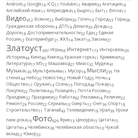
Android
Google
ICQ
Youtube
Авария
Агитация
10
16
17
11
33
16
Английский язык
Апериодика
Быдло
Быт
Весна
17
13
11
11
17
Видео
Город
Всякое
Выборы
Гогич
Горы
412
23
30
19
53
38
Гражданская оборона
ДТП
Деньги
Дождь
14
19
36
10
Дороги
Достопримечательности
Еда
Единая
18
32
12
Россия
Екатеринбург
ЖКХ
Закат
Законы
12
21
14
16
27
Златоуст
Интернет
Игры
Интерсвязь
697
56
173
20
Кино
История
Книги
Красная горка
Криминал
44
80
36
11
32
Литература
М5
Машзавод
Миасс
Мудеж
17
12
27
32
41
Мысли
Музыка
Мультфильмы
Мусор
На
130
11
16
235
Новости
стенах
Небо
Новый Год
Ночь
44
20
52
25
14
Общество
Оружие
Осень
Погода
Пожар
17
14
15
48
10
Покупки
Политика
Полиция
Почта России
22
30
11
10
Работа
Праздник
Праздники
Реклама
Религия
22
27
62
16
22
Ремонт
Россия
Сериалы
Смерть
Снег
Спорт
29
22
10
12
36
18
Строительство
Таганай
Телевидение
Урал
Уроки
11
43
18
36
Фото
панк-рока
Фрик
Цензура
Цитата
19
629
13
15
15
Цитаты
Челябинск
Челябинская область
Чужой
14
38
10
вклад
Юмор
12
33