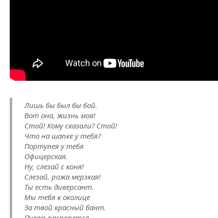
Лишь бы был бы бой.
Вот она, жизнь моя!
Стой! Кому сказали? Стой!
Что на шапке у тебя?
Портупея у тебя
Офицерская.
Ну, слезай с коня!
Слезай, рожа мерзкая!
Ты есть диверсант.
Мы тебя к околице
За твой красный бант.
Пулею распорется.