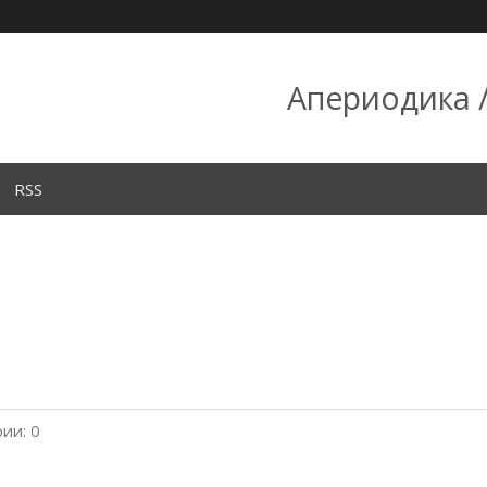
Апериодика /
RSS
ии: 0