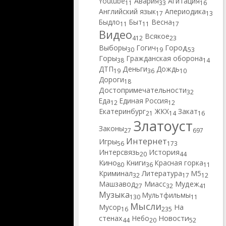
Youtube
Авария
Агитация
11
33
16
Английский язык
Апериодика
17
13
Быдло
Быт
Весна
11
11
17
Видео
Всякое
412
23
Город
Выборы
Гогич
30
19
53
Горы
Гражданская оборона
38
14
ДТП
Деньги
Дождь
19
36
10
Дороги
18
Достопримечательности
32
Еда
Единая Россия
12
12
Екатеринбург
ЖКХ
Закат
21
14
16
Златоуст
Законы
27
697
Интернет
Игры
56
173
Интерсвязь
История
20
44
Кино
Книги
Красная горка
80
36
11
Криминал
Литература
М5
32
17
12
Машзавод
Миасс
Мудеж
27
32
41
Музыка
Мультфильмы
130
11
Мысли
Мусор
На
16
235
Новости
стенах
Небо
44
20
52