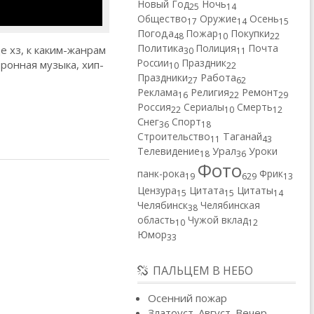
Новый Год
Ночь
25
14
Общество
Оружие
Осень
17
14
15
Погода
Пожар
Покупки
48
10
22
Политика
Полиция
Почта
е хз, к каким-жанрам
30
11
России
Праздник
тронная музыка, хип-
10
22
Работа
Праздники
27
62
Реклама
Религия
Ремонт
16
22
29
Россия
Сериалы
Смерть
22
10
12
Снег
Спорт
36
18
Строительство
Таганай
11
43
Телевидение
Урал
Уроки
18
36
Фото
панк-рока
Фрик
19
629
13
Цензура
Цитата
Цитаты
15
15
14
Челябинск
Челябинская
38
область
Чужой вклад
10
12
Юмор
33
ПАЛЬЦЕМ В НЕБО
Осенний пожар
Златоуст. Август. Вечер