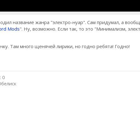
 Родил название жанра "электро-нуар". Сам придумал, а вообщ
ford Mods
". Ну, возможно. Если так, то это "Минимализм, элек
чку. Там много щенячей лирики, но годно ребята! Годно!
 0
Обелиск