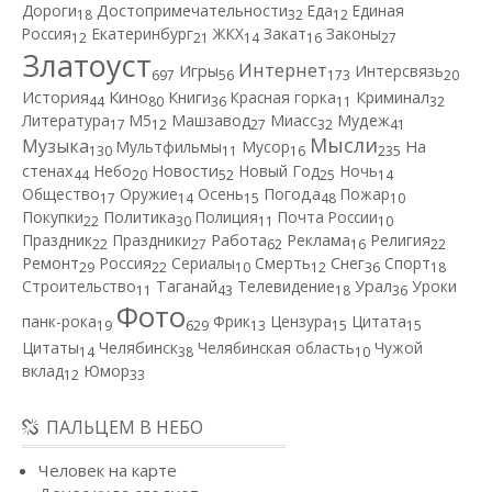
Дороги
Достопримечательности
Еда
Единая
18
32
12
Россия
Екатеринбург
ЖКХ
Закат
Законы
12
21
14
16
27
Златоуст
Интернет
Игры
Интерсвязь
697
56
173
20
Кино
История
Книги
Красная горка
Криминал
44
80
36
11
32
Литература
М5
Машзавод
Миасс
Мудеж
17
12
27
32
41
Мысли
Музыка
Мультфильмы
Мусор
На
130
11
16
235
Новости
стенах
Небо
Новый Год
Ночь
44
20
52
25
14
Общество
Оружие
Осень
Погода
Пожар
17
14
15
48
10
Покупки
Политика
Полиция
Почта России
22
30
11
10
Работа
Праздник
Праздники
Реклама
Религия
22
27
62
16
22
Ремонт
Россия
Сериалы
Смерть
Снег
Спорт
29
22
10
12
36
18
Строительство
Таганай
Телевидение
Урал
Уроки
11
43
18
36
Фото
панк-рока
Фрик
Цензура
Цитата
19
629
13
15
15
Цитаты
Челябинск
Челябинская область
Чужой
14
38
10
вклад
Юмор
12
33
ПАЛЬЦЕМ В НЕБО
Человек на карте