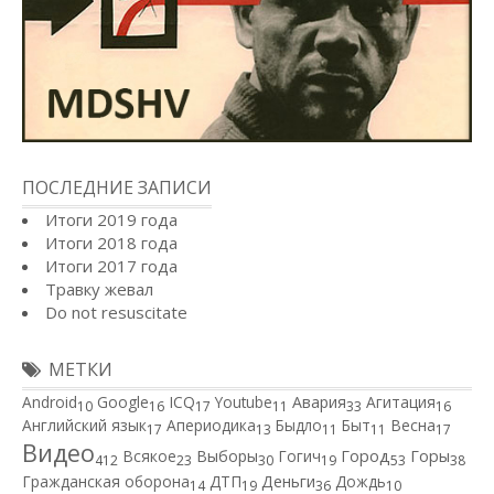
ПОСЛЕДНИЕ ЗАПИСИ
Итоги 2019 года
Итоги 2018 года
Итоги 2017 года
Травку жевал
Do not resuscitate
МЕТКИ
Android
Google
ICQ
Youtube
Авария
Агитация
10
16
17
11
33
16
Английский язык
Апериодика
Быдло
Быт
Весна
17
13
11
11
17
Видео
Город
Всякое
Выборы
Гогич
Горы
412
23
30
19
53
38
Гражданская оборона
ДТП
Деньги
Дождь
14
19
36
10