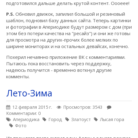
подготовился дальше делать крутой контент. Оооеее!
P.S.
Обновил движок, запилил большой и резиновый
шаблон, подновил базу данных сайта. Теперь картинки
и фотографии в Апериодике будут размером с дом (при
этом без потери качества на "ресайз") и они же готовы
для просмотра на других-прочих более мелких по
ширине мониторах и на остальных девайсах, конечно.
Похерил нечаянно приложение ВК с комментариями.
Пытаюсь пока восстановить через поддержку,
надеюсь получится - временно воткнул другие
комменты.
Лето-Зима
12 февраля 2015 г.
Просмотров: 3543
Комментарии: 0
Апериодика
Город
Златоуст
Лысая гора
Фото